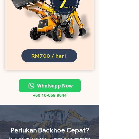
RM700 / hari
Whatsapp Now
+60 10-669 9644
Perlukan Backhoe Cepat?
Kami boleh sediakan perkhidmatan hari sama dengan