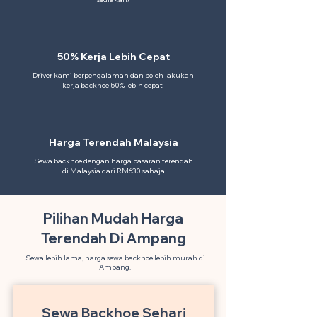
50% Kerja Lebih Cepat
Driver kami berpengalaman dan boleh lakukan
kerja backhoe 50% lebih cepat
Harga Terendah Malaysia
Sewa backhoe dengan harga pasaran terendah
di Malaysia dari RM630 sahaja
Pilihan Mudah Harga
Terendah Di Ampang
Sewa lebih lama, harga sewa backhoe lebih murah di
Ampang.
Sewa Backhoe Sehari