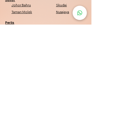
Johor Bahru
Skudai
Taman Molek
Nusajaya
Perlis
Kangar
Arau
Padang Besar
Kuala Perlis
Penang
Penang
George Town
Bayan Lepas
Bukit Mertajam
Kelantan
Kota Bharu
Pasir Mas
Tumpat
Machang
Perak
Tambun
Simpang Pulai
Pasir Puteh
Batu Gajah
Negeri Sembilan
Seremban
Port Dickson
Nilai
Senawang