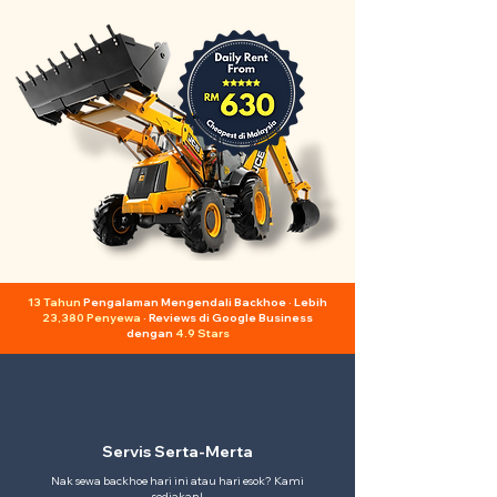
13 Tahun
Pengalaman Mengendali Backhoe · Lebih
23,380 Penyewa
· Reviews di Google Business
dengan
4.9 Stars
Servis Serta-Merta
Nak sewa backhoe hari ini atau hari esok? Kami
sediakan!