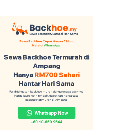
Backhoe Anda Seluruh Malaysia
·
Contact Us +6017-879 9468
Sewa Backhoe Cepat Hanya 5 Minit
Melalui
WhatsApp.
Sewa Backhoe Termurah di
Ampang
Hanya
RM700 Sehari
Hantar Hari Sama
Perkhidmatan backhoe murah dengan sewa backhoe
harga jauh lebih rendah, dapatkan harga case
backhoe termurah di Ampang
Whatsapp Now
+60 10-669 9644