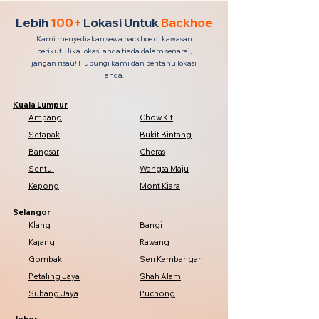
Lebih
100+
Lokasi Untuk
Backhoe
Kami menyediakan sewa backhoe di kawasan
berikut. Jika lokasi anda tiada dalam senarai,
jangan risau! Hubungi kami dan beritahu lokasi
anda.
Kuala Lumpur
Ampang
Chow Kit
Setapak
Bukit Bintang
Bangsar
Cheras
Sentul
Wangsa Maju
Kepong
Mont Kiara
Selangor
Klang
Bangi
Kajang
Rawang
Gombak
Seri Kembangan
Petaling Jaya
Shah Alam
Subang Jaya
Puchong
Johor