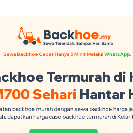
ntact Us +6017-879 9468
Sewa Backhoe Cepat Hanya 5 Minit Melalui
WhatsApp.
ckhoe Termurah di 
700 Sehari
Hantar 
atan backhoe murah dengan sewa backhoe harga jau
ah, dapatkan harga case backhoe termurah di Kelan