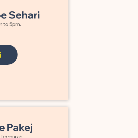
e Sehari
m to 5pm.
i
 Pakej
a Termurah.