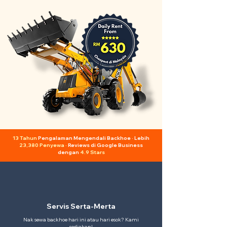
13 Tahun
Pengalaman Mengendali Backhoe · Lebih
23,380 Penyewa
· Reviews di Google Business
dengan
4.9 Stars
Servis Serta-Merta
Nak sewa backhoe hari ini atau hari esok? Kami
sediakan!