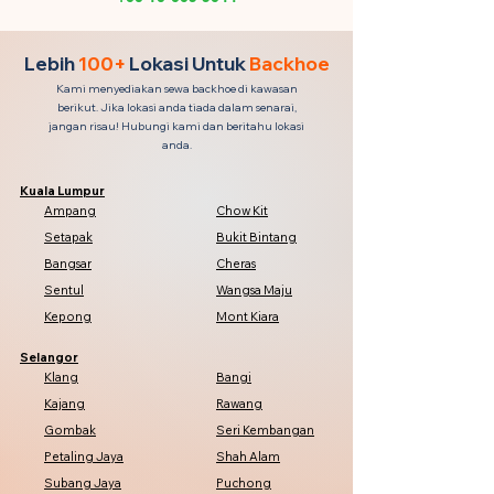
Lebih
100+
Lokasi Untuk
Backhoe
Kami menyediakan sewa backhoe di kawasan
berikut. Jika lokasi anda tiada dalam senarai,
jangan risau! Hubungi kami dan beritahu lokasi
anda.
Kuala Lumpur
Ampang
Chow Kit
Setapak
Bukit Bintang
Bangsar
Cheras
Sentul
Wangsa Maju
Kepong
Mont Kiara
Selangor
Klang
Bangi
Kajang
Rawang
Gombak
Seri Kembangan
Petaling Jaya
Shah Alam
Subang Jaya
Puchong