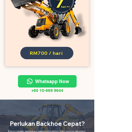
RM700 / hari
Whatsapp Now
+60 10-669 9644
Perlukan Backhoe Cepat?
Kami boleh sediakan perkhidmatan hari sama dengan