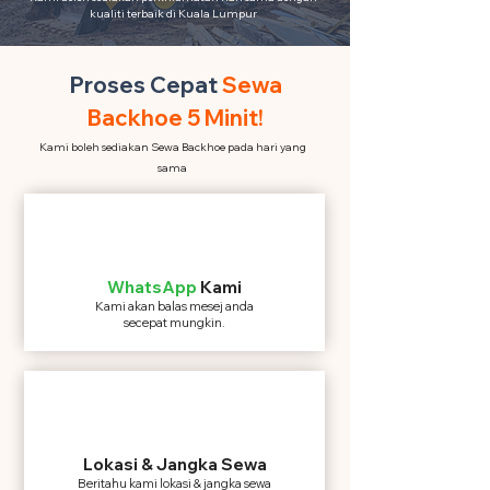
kualiti terbaik di Kuala Lumpur
Proses Cepat
Sewa
Backhoe 5 Minit!
Kami boleh sediakan Sewa Backhoe pada hari yang
sama
WhatsApp
Kami
Kami akan balas mesej anda
secepat mungkin.
Lokasi & Jangka Sewa
Beritahu kami lokasi & jangka sewa