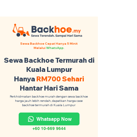
Backhoe Anda Seluruh Malaysia
·
Contact Us +6017-879 9468
Sewa Backhoe Cepat Hanya 5 Minit
Melalui
WhatsApp.
Sewa Backhoe Termurah di
Kuala Lumpur
Hanya
RM700 Sehari
Hantar Hari Sama
Perkhidmatan backhoe murah dengan sewa backhoe
harga jauh lebih rendah, dapatkan harga case
backhoe termurah di Kuala Lumpur
Whatsapp Now
+60 10-669 9644