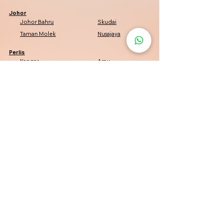
Johor
Johor Bahru
Skudai
Taman Molek
Nusajaya
Perlis
Kangar
Arau
Padang Besar
Kuala Perlis
Penang
Penang
George Town
Bayan Lepas
Bukit Mertajam
Kelantan
Kota Bharu
Pasir Mas
Tumpat
Machang
Perak
Tambun
Simpang Pulai
Pasir Puteh
Batu Gajah
Negeri Sembilan
Seremban
Port Dickson