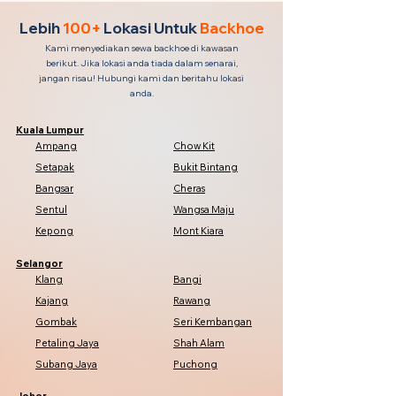
Lebih
100+
Lokasi Untuk
Backhoe
Kami menyediakan sewa backhoe di kawasan
berikut. Jika lokasi anda tiada dalam senarai,
jangan risau! Hubungi kami dan beritahu lokasi
anda.
Kuala Lumpur
Ampang
Chow Kit
Setapak
Bukit Bintang
Bangsar
Cheras
Sentul
Wangsa Maju
Kepong
Mont Kiara
Selangor
Klang
Bangi
Kajang
Rawang
Gombak
Seri Kembangan
Petaling Jaya
Shah Alam
Subang Jaya
Puchong
Johor