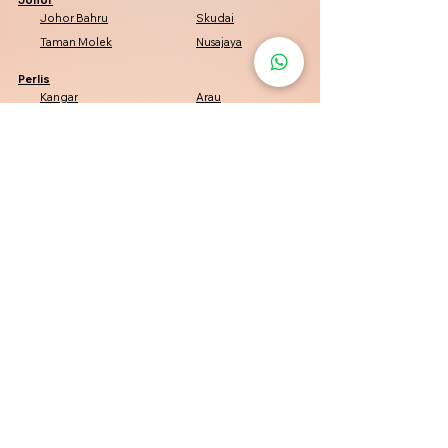
Johor Bahru
Skudai
Taman Molek
Nusajaya
Perlis
Kangar
Arau
Padang Besar
Kuala Perlis
Penang
Penang
George Town
Bayan Lepas
Bukit Mertajam
Kelantan
Kota Bharu
Pasir Mas
Tumpat
Machang
Perak
Tambun
Simpang Pulai
Pasir Puteh
Batu Gajah
Negeri Sembilan
Seremban
Port Dickson
Nilai
Senawang