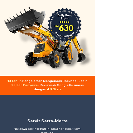
13 Tahun
Pengalaman Mengendali Backhoe · Lebih
23,380 Penyewa
· Reviews di Google Business
dengan
4.9 Stars
Servis Serta-Merta
Nak sewa backhoe hari ini atau hari esok? Kami
sediakan!