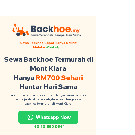
Backhoe Anda Seluruh Malaysia
·
Contact Us +6017-879 9468
Sewa Backhoe Cepat Hanya 5 Minit
Melalui
WhatsApp.
Sewa Backhoe Termurah di
Mont Kiara
Hanya
RM700 Sehari
Hantar Hari Sama
Perkhidmatan backhoe murah dengan sewa backhoe
harga jauh lebih rendah, dapatkan harga case
backhoe termurah di Mont Kiara
Whatsapp Now
+60 10-669 9644