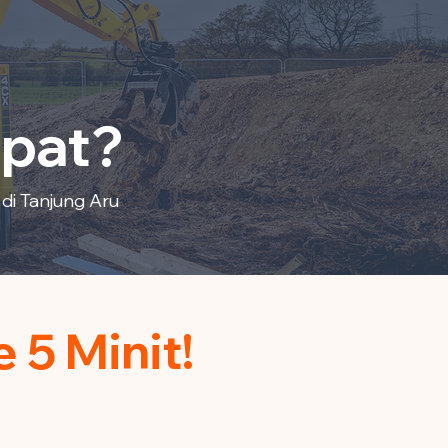
epat?
di Tanjung Aru
5 Minit!