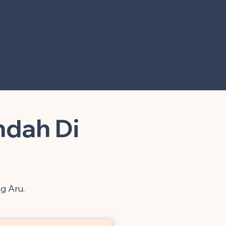
ndah Di
g Aru.