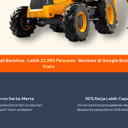
i Backhoe · Lebih
23,380 Penyewa
· Reviews di Google Bu
Stars
rvis Serta-Merta
50% Kerja Lebih Cep
 backhoe hari ini atau hari
Driver kami berpengalaman da
sok? Kami sediakan!
lakukan kerja backhoe 50% leb