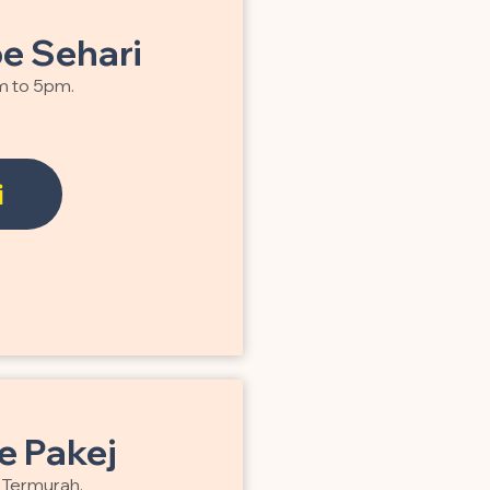
e Sehari
m to 5pm.
i
 Pakej
a Termurah.