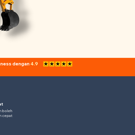
siness dengan
4.9
at
n boleh
ih cepat