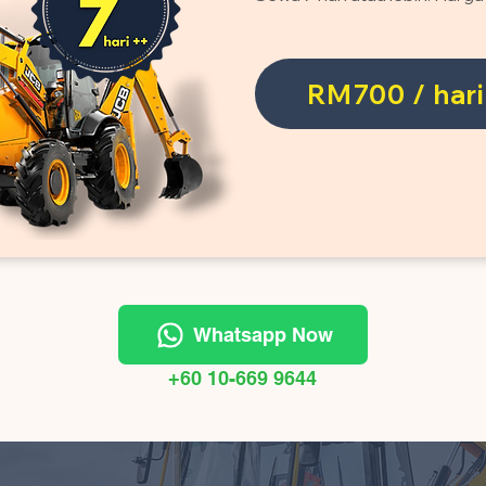
RM700 / hari
Whatsapp Now
+60 10-669 9644