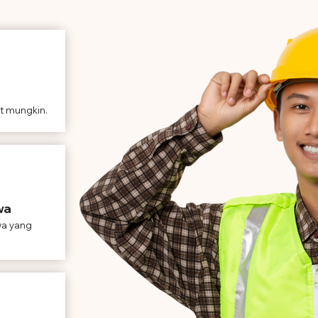
t mungkin.
wa
wa yang