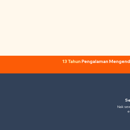
13 Tahun
Pengalaman Mengendal
Se
Nak sewa
e