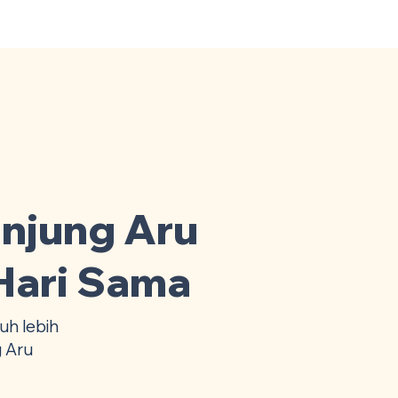
Home
Area Coverage
njung Aru
Hari Sama
h lebih
 Aru