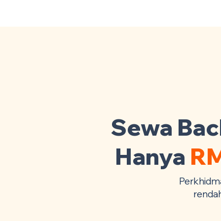
Backhoe Anda Seluruh Malaysia
· Co
Sewa Back
Hanya
RM
Perkhidm
rendah