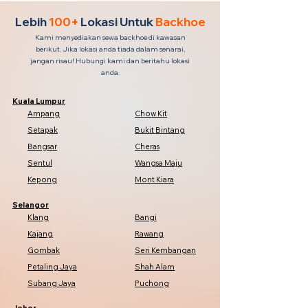
Lebih
100+
Lokasi Untuk
Backhoe
Kami menyediakan sewa backhoe di kawasan
berikut. Jika lokasi anda tiada dalam senarai,
jangan risau! Hubungi kami dan beritahu lokasi
anda.
Kuala Lumpur
Ampang
Chow Kit
Setapak
Bukit Bintang
Bangsar
Cheras
Sentul
Wangsa Maju
Kepong
Mont Kiara
Selangor
Klang
Bangi
Kajang
Rawang
Gombak
Seri Kembangan
Petaling Jaya
Shah Alam
Subang Jaya
Puchong
Johor