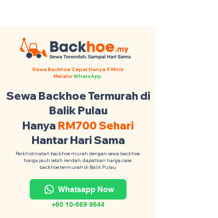
Backhoe Anda Seluruh Malaysia
·
Contact Us +6017-879 9468
Sewa Backhoe Cepat Hanya 5 Minit
Melalui
WhatsApp.
Sewa Backhoe Termurah di
Balik Pulau
Hanya
RM700 Sehari
Hantar Hari Sama
Perkhidmatan backhoe murah dengan sewa backhoe
harga jauh lebih rendah, dapatkan harga case
backhoe termurah di Balik Pulau
Whatsapp Now
+60 10-669 9644