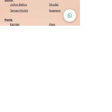
Johor Bahru
Skudai
Taman Molek
Nusajaya
Perlis
Kangar
Arau
Padang Besar
Kuala Perlis
Penang
Penang
George Town
Bayan Lepas
Bukit Mertajam
Kelantan
Kota Bharu
Pasir Mas
Tumpat
Machang
Perak
Tambun
Simpang Pulai
Pasir Puteh
Batu Gajah
Negeri Sembilan
Seremban
Port Dickson
Nilai
Senawang