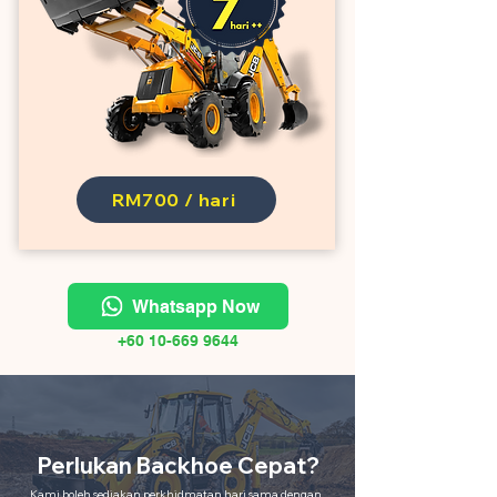
RM700 / hari
Whatsapp Now
+60 10-669 9644
Perlukan Backhoe Cepat?
Kami boleh sediakan perkhidmatan hari sama dengan