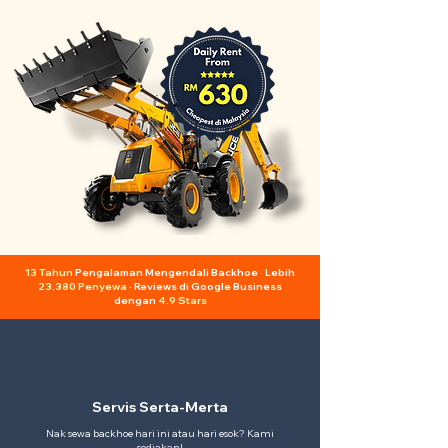
13 Tahun
Pengalaman Mengendali Backhoe · Lebih
23,380 Penyewa
· Reviews di Google Business
dengan
4.9 Stars
Servis Serta-Merta
Nak sewa backhoe hari ini atau hari esok? Kami
sediakan!