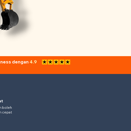
siness dengan
4.9
at
n boleh
ih cepat