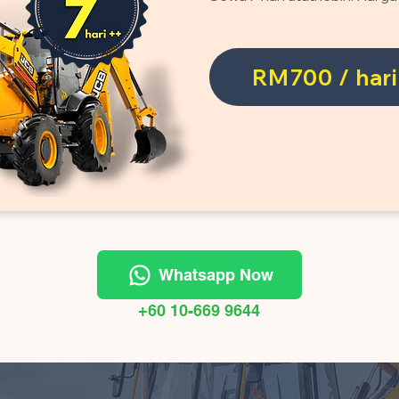
RM700 / hari
Whatsapp Now
+60 10-669 9644