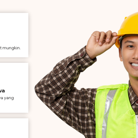
t mungkin.
wa
wa yang