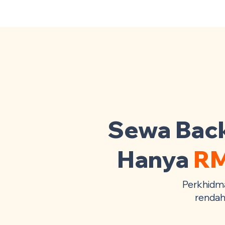
Backhoe Anda Seluruh Malaysia
· Co
Sewa Back
Hanya
RM
Perkhidm
rendah