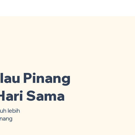
Home
Area Coverage
lau Pinang
Hari Sama
h lebih
inang