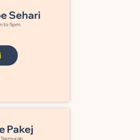
e Sehari
m to 5pm.
i
 Pakej
a Termurah.