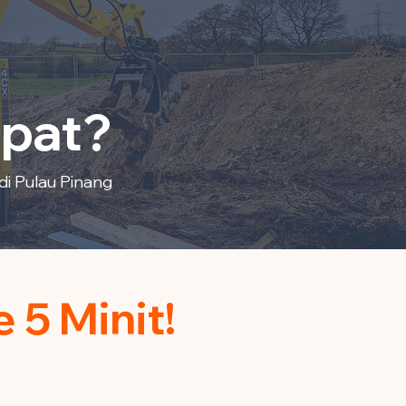
epat?
di Pulau Pinang
5 Minit!