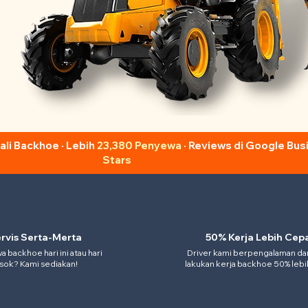
i Backhoe · Lebih
23,380 Penyewa
· Reviews di Google Bu
Stars
rvis Serta-Merta
50% Kerja Lebih Cep
 backhoe hari ini atau hari
Driver kami berpengalaman da
sok? Kami sediakan!
lakukan kerja backhoe 50% leb