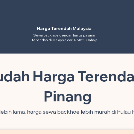
Harga Terendah Malaysia
Sewa backhoe dengan harga pasaran
terendah di Malaysia dari RM630 sahaja
udah Harga Terenda
Pinang
ebih lama, harga sewa backhoe lebih murah di Pulau 