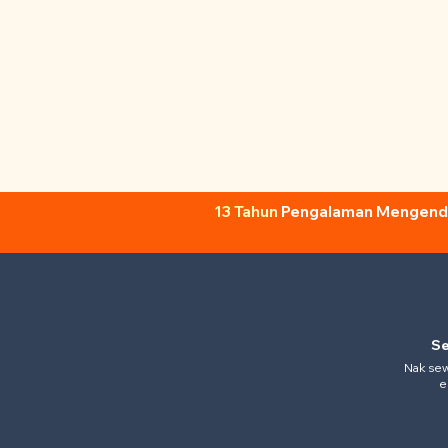
13 Tahun
Pengalaman Mengendal
Se
Nak sewa
e