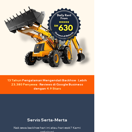
13 Tahun
Pengalaman Mengendali Backhoe · Lebih
23,380 Penyewa
· Reviews di Google Business
dengan
4.9 Stars
Servis Serta-Merta
Nak sewa backhoe hari ini atau hari esok? Kami
sediakan!