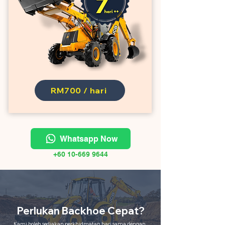
RM700 / hari
Whatsapp Now
+60 10-669 9644
Perlukan Backhoe Cepat?
Kami boleh sediakan perkhidmatan hari sama dengan