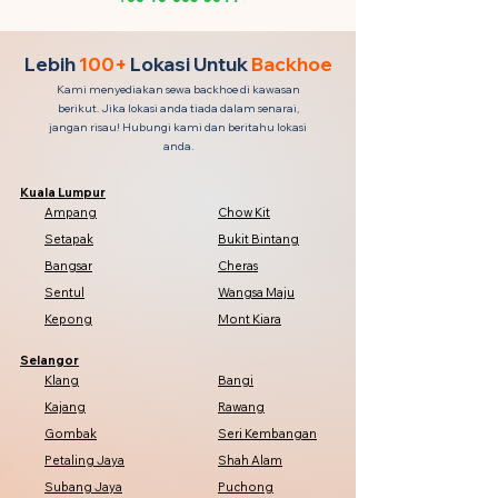
Lebih
100+
Lokasi Untuk
Backhoe
Kami menyediakan sewa backhoe di kawasan
berikut. Jika lokasi anda tiada dalam senarai,
jangan risau! Hubungi kami dan beritahu lokasi
anda.
Kuala Lumpur
Ampang
Chow Kit
Setapak
Bukit Bintang
Bangsar
Cheras
Sentul
Wangsa Maju
Kepong
Mont Kiara
Selangor
Klang
Bangi
Kajang
Rawang
Gombak
Seri Kembangan
Petaling Jaya
Shah Alam
Subang Jaya
Puchong