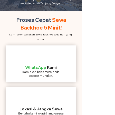
kualiti terbaik di Tanjung Bungah
Proses Cepat
Sewa
Backhoe 5 Minit!
Kami boleh sediakan Sewa Backhoe pada hari yang
sama
WhatsApp
Kami
Kami akan balas mesej anda
secepat mungkin.
Lokasi & Jangka Sewa
Beritahu kami lokasi & jangka sewa