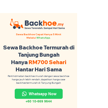
Backhoe Anda Seluruh Malaysia
·
Contact Us +6017-879 9468
Sewa Backhoe Cepat Hanya 5 Minit
Melalui
WhatsApp.
Sewa Backhoe Termurah di
Tanjung Bungah
Hanya
RM700 Sehari
Hantar Hari Sama
Perkhidmatan backhoe murah dengan sewa backhoe
harga jauh lebih rendah, dapatkan harga case
backhoe termurah di Tanjung Bungah
Whatsapp Now
+60 10-669 9644