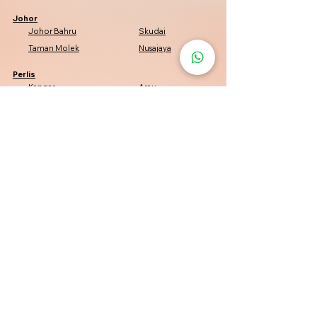
Johor
Johor Bahru
Skudai
Taman Molek
Nusajaya
Perlis
Kangar
Arau
Padang Besar
Kuala Perlis
Penang
Penang
George Town
Bayan Lepas
Bukit Mertajam
Kelantan
Kota Bharu
Pasir Mas
Tumpat
Machang
Perak
Tambun
Simpang Pulai
Pasir Puteh
Batu Gajah
Negeri Sembilan
Seremban
Port Dickson