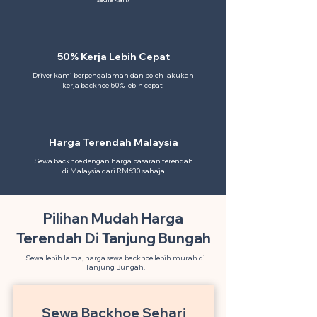
50% Kerja Lebih Cepat
Driver kami berpengalaman dan boleh lakukan
kerja backhoe 50% lebih cepat
Harga Terendah Malaysia
Sewa backhoe dengan harga pasaran terendah
di Malaysia dari RM630 sahaja
Pilihan Mudah Harga
Terendah Di Tanjung Bungah
Sewa lebih lama, harga sewa backhoe lebih murah di
Tanjung Bungah.
Sewa Backhoe Sehari